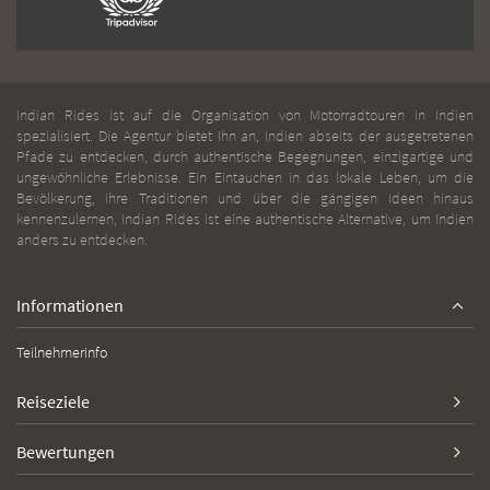
Indian Rides ist auf die Organisation von Motorradtouren in Indien
spezialisiert. Die Agentur bietet Ihn an, Indien abseits der ausgetretenen
Pfade zu entdecken, durch authentische Begegnungen, einzigartige und
ungewöhnliche Erlebnisse. Ein Eintauchen in das lokale Leben, um die
Bevölkerung, ihre Traditionen und über die gängigen Ideen hinaus
kennenzulernen, Indian Rides ist eine authentische Alternative, um Indien
anders zu entdecken.
Informationen
Teilnehmerinfo
Reiseziele
Bewertungen