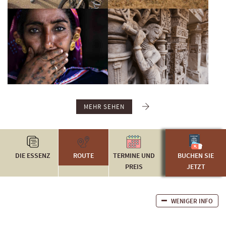
MEHR SEHEN
DIE ESSENZ
ROUTE
TERMINE UND
WAS IST
BUCHEN SIE
PREIS
INKLUSIVE
JETZT
WENIGER INFO